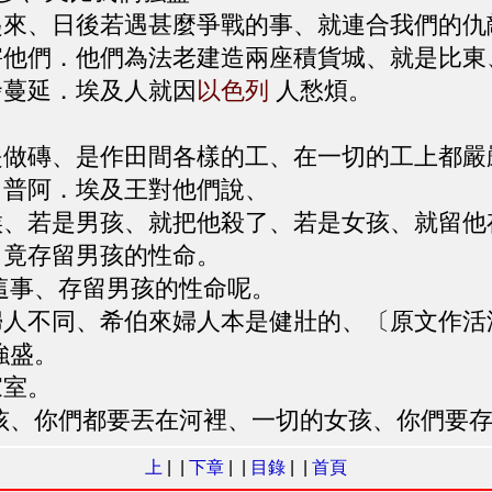
來、日後若遇甚麼爭戰的事、就連合我們的仇
他們．他們為法老建造兩座積貨城、就是比東
發蔓延．埃及人就因
以色列
人愁煩。
做磚、是作田間各樣的工、在一切的工上都嚴
名普阿．埃及王對他們說、
、若是男孩、就把他殺了、若是女孩、就留他
、竟存留男孩的性命。
這事、存留男孩的性命呢。
人不同、希伯來婦人本是健壯的、〔原文作活
強盛。
家室。
孩、你們都要丟在河裡、一切的女孩、你們要存
上
| |
下章
| |
目錄
| |
首頁