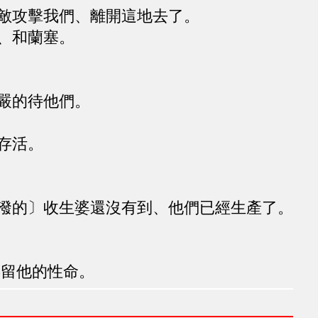
敵攻擊我們、離開這地去了。
、和蘭塞。
嚴的待他們。
存活。
潑的〕收生婆還沒有到、他們已經生產了。
留他的性命。