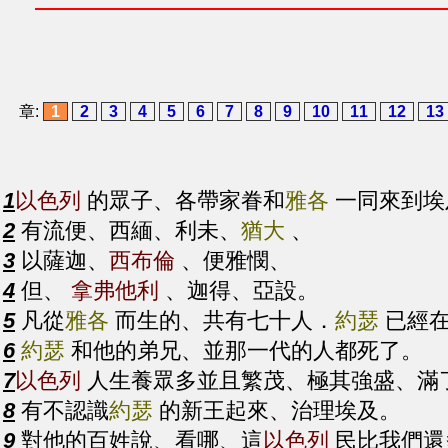
章:
1
2
3
4
5
6
7
8
9
10
11
12
13
1
以色列
的眾子、各帶家眷和
雅各
一同來到埃
2
有流便、西緬、利未、
猶大
、
3
以薩迦、
西布倫
、便雅憫、
4
但、
拿弗他利
、迦得、亞設。
5
凡從
雅各
而生的、共有七十人．
約瑟
已經在
6
約瑟
和他的弟兄、並那一代的人都死了。
7
以色列
人生養眾多並且繁茂、極其強盛、滿
8
有不認識
約瑟
的新王起來、治理埃及。
9
對他的百姓說、看哪、這
以色列
民比我們還