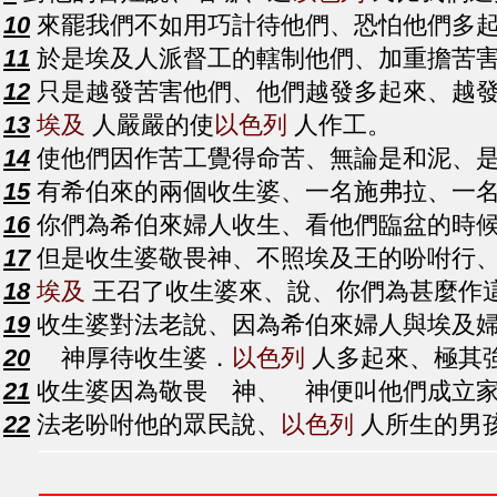
10
來罷我們不如用巧計待他們、恐怕他們多起
11
於是埃及人派督工的轄制他們、加重擔苦害
12
只是越發苦害他們、他們越發多起來、越
13
埃及
人嚴嚴的使
以色列
人作工。
14
使他們因作苦工覺得命苦、無論是和泥、是
15
有希伯來的兩個收生婆、一名施弗拉、一
16
你們為希伯來婦人收生、看他們臨盆的時候
17
但是收生婆敬畏神、不照埃及王的吩咐行
18
埃及
王召了收生婆來、說、你們為甚麼作
19
收生婆對法老說、因為希伯來婦人與埃及婦
20
神厚待收生婆．
以色列
人多起來、極其
21
收生婆因為敬畏 神、 神便叫他們成立
22
法老吩咐他的眾民說、
以色列
人所生的男