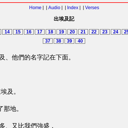
Home
| |
Audio
| |
Index
| |
Verses
出埃及記
14
15
16
17
18
19
20
21
22
23
24
2
37
38
39
40
及、他們的名字記在下面。
埃及。
了那地。
多、又比我們強盛．