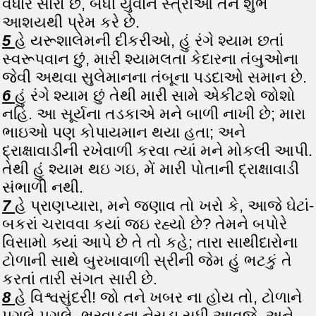
વધારે સારો છે, બધી યુવાન સ્ત્રીઓ તને શુભ
આશયથી પ્રેમ કરે છે.
5
હે યરૂશાલેમની દીકરીઓ, હું રંગે શ્યામ છતાં
સ્વરૂપવાન છું, મારી શ્યામલતા કેદારના તંબુઓના
જેવી અથવા સુલેમાનના તંબૂના પડદાઓ સમાન છે.
6
હું રંગે શ્યામ છું તેથી મારી સામે એકીટશે જોશો
નહિ. આ સૂર્યના તડકાએ મને બાળી નાખી છે; મારા
ભાઇઓ પણ કોપાયમાન થયા હતા; અને
દ્રાક્ષાવાડીની રખેવાળી કરવા ત્યાં મને મોકલી આપી.
તેથી હું શ્યામ થઇ ગઇ, મેં મારી પોતાની દ્રાક્ષાવાડી
સંભાળી નથી.
7
હે પ્રાણપ્યારા, મને જણાવ તો ખરો કે, આજે ઘેટાં-
બકરાં ચરાવવા કયાં જઇ રહ્યો છે? તેમને બપોરે
વિસામો ક્યાં આપે છે તે તો કહે; તારા સાથીદારોના
ટોળાની સાથે બુરખાવાળી સ્રીની જેમ હું ભટકું તે
કરતાં તારી સંગત સારી છે.
8
હે વિશ્વસુંદરી! જો તને ખબર ના હોય તો, ટોળાને
પગલે પગલે, ભરવાડના નેસડા સુધી આવજે, અને