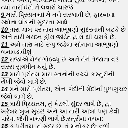
ત્યાં તારાઁ ઘેટાં ને લવારાં ચારજે.
9
મારી પ્રિયતમા! મેં તને સરખાવી છે, ફારુનના
રથોના ઘોડાની સુંદરતા સાથે.
10
તારા ગાલ પર તારા આભૂષણો સુંદરતાથી લટકે છે
અને તારી ગરદન હીરા જડિત હારો થી ચમકે છે.
11
અમે તારા માટે રૂપું જડેલા સોનાના આભૂષણો
બનાવડાવીશું .
12
રાજાએ મેજ ગોઠવ્યું છે અને તેને તેજાના વડે
સરસ સુગંધીત કર્યુ છે.
13
મારો પ્રીતમ મારા સ્તનોની વચ્ચે કસ્તુરીની
થેલી જેવો લાગે છે.
14
મને મારો પ્રીતમ, એન. ગેદીની મેંદીનાઁ પુષ્પગુચ્છ
જેવો લાગે છે.
15
મારી પ્રિયતમ, તું કેટલી સુંદર લાગે છે, હા
ખરેખર ખુબ સુંદર! અને આ તારી આંખો પણ કેવી
પારેવા જેવી નમણી લાગે છે.સ્ત્રીનાં વચન:
16
હે પ્રીતમ, તું સુંદર છે, તું મનોહર છે; વળી