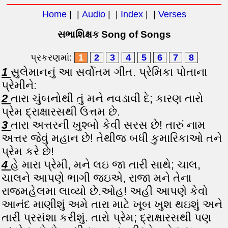
Home
| |
Audio
| |
Index
| |
Verses
સભાશિક્ષક Song of Songs
પ્રકરણમાં:
1
2
3
4
5
6
7
8
1
સુલેમાનનું આ સર્વોતમ ગીત. પ્રેમિકા પોતાના
પ્રેમીને:
2
તારા ચુંબનોથી તું મને નવડાવી દે; કારણ તારો
પ્રેમ દ્રાક્ષારસથી ઉત્તમ છે.
3
તારા અત્તરની ખુશ્બો કેવી સરસ છે! તારું નામ
અત્તર જેવું મહાન છે! તેથીજ બધી કુમારિકાઓ તને
પ્રેમ કરે છે!
4
હે મારા પ્રેમી, મને લઇ જા તારી સાથે; ચાલ,
ચાલને આપણે ભાગી જઇએ, રાજા મને તેના
રાજમહેલમા લાવ્યો છે.ઓહ! અહીં આપણે કેવો
આનંદ માણીશું અમે તારા માટે ખૂબ ખુશ થઇશું અને
તારી પ્રસંશા કરીશું. તારો પ્રેમ; દ્રાક્ષારસથી પણ