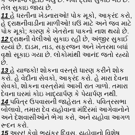
તેલ સુકાઇ જાય છે.
11
હે ધરતીના ખેડનારાઓ! પોક મૂકો, આક્રંદ કરો,
હે દ્રાક્ષનીવાડીના માળીઓ! ઘઉં માટે અને જવ માટે
પોક મૂકો; કારણ કે ખેતરોના પાકનો નાશ થયો છે.
12
દ્રાક્ષની વેલીઓ સુકાઇ રહી છે, અંજીર સુકાઈ
રહ્યાં છે. દાડમ, તાડ, સફરજન અને ખેતરમા બધાં
વૃક્ષો સૂકાઇ ગયા છે. લોકોમાંથી આનંદ જતો રહ્યો
છે.
13
હે યાજકો! શોકના વસ્ત્રો ધારણ કરીને શોક
કરો. હે વેદીના સેવકો, આક્રંદ કરો. હે મારા દેવના
સેવકો, શોકના વસ્ત્રોમાં આખી રાત ગાળો. તમારા
દેવના ઘરમાં કોઇ ખાદ્યાર્પણ કે પેયાર્પણ નથી.
14
પવિત્ર ઉપવાસની જાહેરાત કરો. પવિત્રસભા
બોલાવો, તમારા દેવ યહોવાના મંદિરમાં આગેવાનોને
અને દેશવાસીઓને ભેગા કરો, અને યહોવા આગળ
રૂદન કરો.
15
અરર! કેવો ભયંકર દિવસ. યહોવાનો વિશેષ