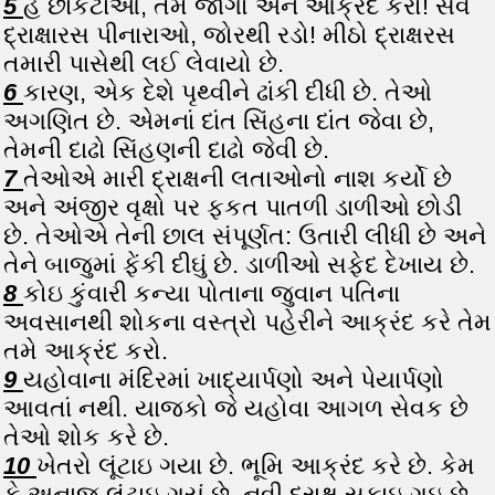
5
હે છાકટાઓ, તમે જાગો અને આક્રંદ કરો! સર્વ
દ્રાક્ષારસ પીનારાઓ, જોરથી રડો! મીઠો દ્રાક્ષરસ
તમારી પાસેથી લઈ લેવાયો છે.
6
કારણ, એક દેશે પૃથ્વીને ઢાંકી દીધી છે. તેઓ
અગણિત છે. એમનાં દાંત સિંહના દાંત જેવા છે,
તેમની દાઢો સિંહણની દાઢો જેવી છે.
7
તેઓએ મારી દ્રાક્ષની લતાઓનો નાશ કર્યો છે
અને અંજીર વૃક્ષો પર ફકત પાતળી ડાળીઓ છોડી
છે. તેઓએ તેની છાલ સંપૂર્ણત: ઉતારી લીધી છે અને
તેને બાજુમાં ફેંકી દીઘું છે. ડાળીઓ સફેદ દેખાય છે.
8
કોઇ કુંવારી કન્યા પોતાના જુવાન પતિના
અવસાનથી શોકના વસ્ત્રો પહેરીને આક્રંદ કરે તેમ
તમે આક્રંદ કરો.
9
યહોવાના મંદિરમાં ખાદ્યાર્પણો અને પેયાર્પણો
આવતાં નથી. યાજકો જે યહોવા આગળ સેવક છે
તેઓ શોક કરે છે.
10
ખેતરો લૂંટાઇ ગયા છે. ભૂમિ આક્રંદ કરે છે. કેમ
કે અનાજ લૂંટાઇ ગયું છે. નવી દ્રાક્ષ સુકાઇ ગઇ છે.