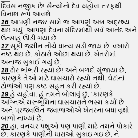
દિવસ નજીક છે! સૈન્યોનો દેવ યહોવા તરફથી
વિનાશ રૂપે આવશે.
16
આપણી નજર સામે જ આપણું અન્ન અદ્રશ્ય
થઇ ગયું. આપણા દેવના મંદિરમાંથી સર્વ આનંદ અને
ઉત્સાહ ઊડી ગયા છે.
17
સૂકી જમીન નીચે ધાન્ય સડી જાય છે. વખારો
નષ્ટ થઇ છે. કોઠારો ઓછા થયા છે. ખેતરોમાં
અનાજ સુકાઈ ગયું છે.
18
ઢોર ભાંભરી રહ્યાં છે! અને બળદો મુંજાયા છે;
કારણકે તેઓ માટે ઘાસચારો રહ્યો નથી. ઘેટાંનાં
ટોળાંઓ પણ કષ્ટ સહન કરી રહ્યાં છે.
19
હે યહોવા, હું તમને બોલાવું છું, ‘કારણકે
અગ્નિએ મરૂભૂમિના ઘાસચારાને ભસ્મ કર્યો છે
અને પ્રજવલિત જવાળાઓએ ખેતરના બધા વૃક્ષો
બાળી નાખ્યાં છે.
20
હા, વનચર પશુઓ પણ પાણી માટે તમને પોકારે
છે; કારણકે પાણીની ઘારાઓ સુકાઇ ગઇ છે, ને