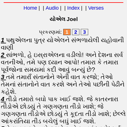
Home
| |
Audio
| |
Index
| |
Verses
યોએલ Joel
પ્રકરણમાં:
1
2
3
1
પથુએલના પુત્ર યોએલને સંભળાયેલી યહોવાની
વાણી
2
સાંભળો, હે ઇસ્રાએલના વડીલો! અને દેશના સર્વ
વતનીઓ, તમે પણ ધ્યાન આપો! તમારા કે તમારા
પૂર્વજોના સમયમાં કદી આવું બન્યું છે?
3
તમે તમારાઁ સંતાનોને એની વાત કરજો; તેઓ
તેમનાં સંતાનોને વાત કરશે અને તેઓ પછીની પેઢીને
કહેશે.
4
તીડો તમારો બઘો પાક ખાઈ જશે. જે કાતરનારા
તીડોએ છોડયું તે ગણગણતા તીડો ખાશે; જે
ગણગણતા તીડોએ છોડયું તે કૂદતા તીડો ખાશે; છેલ્લે
આંકરાંતિયા તીડ બચેલું બઘું ખાઈ જશે.