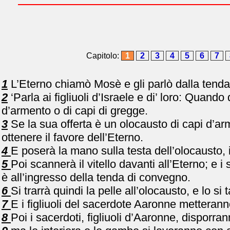
Capitolo:
1
2
3
4
5
6
7
1
L’Eterno chiamò Mosè e gli parlò dalla tend
2
‘Parla ai figliuoli d’Israele e di’ loro: Quando
d’armento o di capi di gregge.
3
Se la sua offerta è un olocausto di capi d’arm
ottenere il favore dell’Eterno.
4
E poserà la mano sulla testa dell’olocausto, i
5
Poi scannerà il vitello davanti all’Eterno; e i 
è all’ingresso della tenda di convegno.
6
Si trarrà quindi la pelle all’olocausto, e lo si 
7
E i figliuoli del sacerdote Aaronne metterann
8
Poi i sacerdoti, figliuoli d’Aaronne, disporran