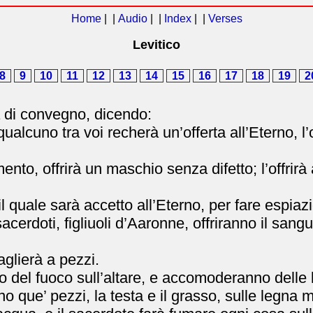
Home
| |
Audio
| |
Index
| |
Verses
Levitico
8
9
10
11
12
13
14
15
16
17
18
19
2
a di convegno, dicendo:
 qualcuno tra voi recherà un’offerta all’Eterno, 
ento, offrirà un maschio senza difetto; l’offrirà
l quale sarà accetto all’Eterno, per fare espiazi
sacerdoti, figliuoli d’Aaronne, offriranno il sang
taglierà a pezzi.
o del fuoco sull’altare, e accomoderanno delle 
no que’ pezzi, la testa e il grasso, sulle legna 