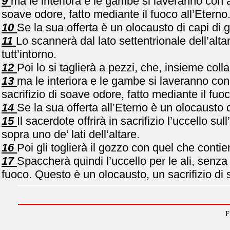
9
ma le interiora e le gambe si laveranno con a
soave odore, fatto mediante il fuoco all’Eterno
10
Se la sua offerta è un olocausto di capi di 
11
Lo scannerà dal lato settentrionale dell’altar
tutt’intorno.
12
Poi lo si taglierà a pezzi, che, insieme coll
13
ma le interiora e le gambe si laveranno con 
sacrifizio di soave odore, fatto mediante il fuoc
14
Se la sua offerta all’Eterno è un olocausto d’
15
Il sacerdote offrirà in sacrifizio l’uccello su
sopra uno de’ lati dell’altare.
16
Poi gli toglierà il gozzo con quel che contien
17
Spaccherà quindi l’uccello per le ali, senza 
fuoco. Questo è un olocausto, un sacrifizio di 
F