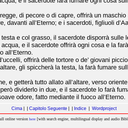
cqua, e il sacerdote farà fumare ogni cosa sull’
.
gregge, di pecore o di capre, offrirà un maschio 
e, davanti all’Eterno; e i sacerdoti, figliuoli d
a testa e col grasso, il sacerdote disporrà sulle
acqua, e il sacerdote offrirà ogni cosa e la far
o all’Eterno.
uccelli, offrirà delle tortore o de’ giovani piccio
ll’altare, gli spiccherà la testa, la farà fumare su
e, e getterà tutto allato all’altare, verso oriente
però dividerlo in due, e il sacerdote lo farà fum
soave odore, fatto mediante il fuoco all’Eterno.
Cima
| |
Capitolo Seguente
| |
Indice
|
Wordproject
ull online version
here
[with search engine, multilingual display and audio Bibl