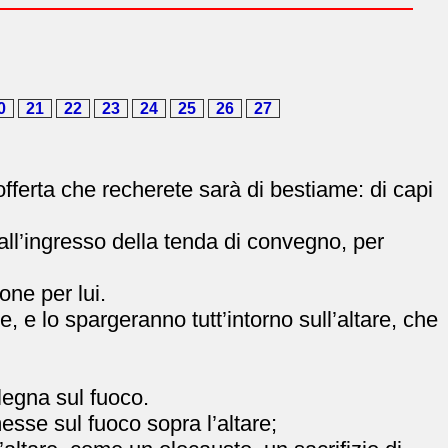
0
21
22
23
24
25
26
27
l’offerta che recherete sarà di bestiame: di capi
 all’ingresso della tenda di convegno, per
one per lui.
ue, e lo spargeranno tutt’intorno sull’altare, che
legna sul fuoco.
messe sul fuoco sopra l’altare;