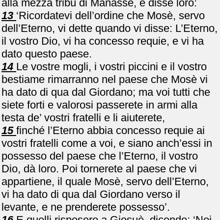
alla mezza tribù di Manasse, e disse loro:
13
‘Ricordatevi dell’ordine che Mosè, servo
dell’Eterno, vi dette quando vi disse: L’Eterno,
il vostro Dio, vi ha concesso requie, e vi ha
dato questo paese.
14
Le vostre mogli, i vostri piccini e il vostro
bestiame rimarranno nel paese che Mosè vi
ha dato di qua dal Giordano; ma voi tutti che
siete forti e valorosi passerete in armi alla
testa de’ vostri fratelli e li aiuterete,
15
finché l’Eterno abbia concesso requie ai
vostri fratelli come a voi, e siano anch’essi in
possesso del paese che l’Eterno, il vostro
Dio, dà loro. Poi tornerete al paese che vi
appartiene, il quale Mosè, servo dell’Eterno,
vi ha dato di qua dal Giordano verso il
levante, e ne prenderete possesso’.
16
E quelli risposero a Giosuè, dicendo: ‘Noi