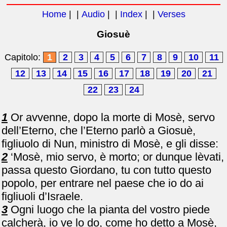
Home
| |
Audio
| |
Index
| |
Verses
Giosuè
Capitolo:
1
2
3
4
5
6
7
8
9
10
11
12
13
14
15
16
17
18
19
20
21
22
23
24
1
Or avvenne, dopo la morte di Mosè, servo
dell’Eterno, che l’Eterno parlò a Giosuè,
figliuolo di Nun, ministro di Mosè, e gli disse:
2
‘Mosè, mio servo, è morto; or dunque lèvati,
passa questo Giordano, tu con tutto questo
popolo, per entrare nel paese che io do ai
figliuoli d’Israele.
3
Ogni luogo che la pianta del vostro piede
calcherà, io ve lo do, come ho detto a Mosè,