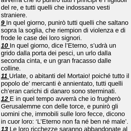
del re, e tutti quelli che indossano vesti
straniere.
9
In quel giorno, punirò tutti quelli che saltano
sopra la soglia, che riempion di violenza e di
frode le case dei loro signori.
10
In quel giorno, dice l’Eterno, s’udrà un
grido dalla porta dei pesci, un urlo dalla
seconda cinta, e un gran fracasso dalle
colline.
11
Urlate, o abitanti del Mortaio! poiché tutto il
popolo de’ mercanti è annientato, tutti quelli
ch’eran carichi di danaro sono sterminati.
12
E in quel tempo avverrà che io frugherò
Gerusalemme con delle torce, e punirò gli
uomini che, immobili sulle loro fecce, dicono
in cuor loro: ‘L’Eterno non fa né ben né male’.
13
Le loro ricchezze saranno abbandonate al