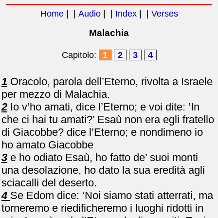
Home
| |
Audio
| |
Index
| |
Verses
Malachia
Capitolo:
1
2
3
4
1
Oracolo, parola dell’Eterno, rivolta a Israele
per mezzo di Malachia.
2
Io v’ho amati, dice l’Eterno; e voi dite: ‘In
che ci hai tu amati?’ Esaù non era egli fratello
di Giacobbe? dice l’Eterno; e nondimeno io
ho amato Giacobbe
3
e ho odiato Esaù, ho fatto de’ suoi monti
una desolazione, ho dato la sua eredità agli
sciacalli del deserto.
4
Se Edom dice: ‘Noi siamo stati atterrati, ma
torneremo e riedificheremo i luoghi ridotti in