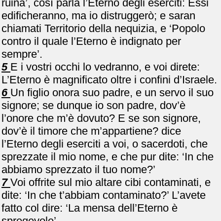
ruina’, così parla l’Eterno degli eserciti: Essi
edificheranno, ma io distruggerò; e saran
chiamati Territorio della nequizia, e ‘Popolo
contro il quale l’Eterno è indignato per
sempre’.
5
E i vostri occhi lo vedranno, e voi direte:
L’Eterno è magnificato oltre i confini d’Israele.
6
Un figlio onora suo padre, e un servo il suo
signore; se dunque io son padre, dov’è
l’onore che m’è dovuto? E se son signore,
dov’è il timore che m’appartiene? dice
l’Eterno degli eserciti a voi, o sacerdoti, che
sprezzate il mio nome, e che pur dite: ‘In che
abbiamo sprezzato il tuo nome?’
7
Voi offrite sul mio altare cibi contaminati, e
dite: ‘In che t’abbiam contaminato?’ L’avete
fatto col dire: ‘La mensa dell’Eterno è
spregevole’.