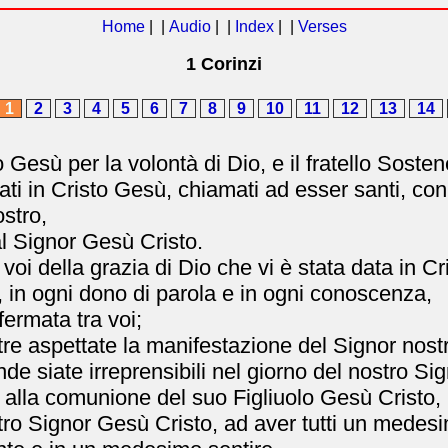
Home
| |
Audio
| |
Index
| |
Verses
1 Corinzi
1
2
3
4
5
6
7
8
9
10
11
12
13
14
Gesù per la volontà di Dio, e il fratello Sosten
cati in Cristo Gesù, chiamati ad esser santi, con
stro,
l Signor Gesù Cristo.
 voi della grazia di Dio che vi è stata data in C
sa, in ogni dono di parola e in ogni conoscenza,
ermata tra voi;
tre aspettate la manifestazione del Signor nost
nde siate irreprensibili nel giorno del nostro Si
ti alla comunione del suo Figliuolo Gesù Cristo,
ostro Signor Gesù Cristo, ad aver tutti un medesi