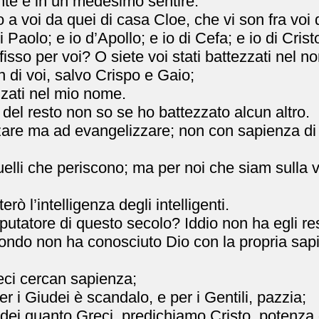
nte e in un medesimo sentire.
rno a voi da quei di casa Cloe, che vi son fra voi
 Paolo; e io d’Apollo; e io di Cefa; e io di Crist
ifisso per voi? O siete voi stati battezzati nel 
 di voi, salvo Crispo e Gaio;
zati nel mio nome.
 del resto non so se ho battezzato alcun altro.
re ma ad evangelizzare; non con sapienza di pa
elli che periscono; ma per noi che siam sulla v
rò l’intelligenza degli intelligenti.
isputatore di questo secolo? Iddio non ha egli
mondo non ha conosciuto Dio con la propria sapie
reci cercan sapienza;
r i Giudei è scandalo, e per i Gentili, pazzia;
iudei quanto Greci, predichiamo Cristo, potenza 