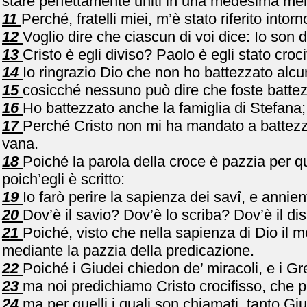
stare perfettamente uniti in una medesima me
11
Perché, fratelli miei, m’è stato riferito into
12
Voglio dire che ciascun di voi dice: Io son di
13
Cristo è egli diviso? Paolo è egli stato croc
14
Io ringrazio Dio che non ho battezzato alcun
15
cosicché nessuno può dire che foste battez
16
Ho battezzato anche la famiglia di Stefana;
17
Perché Cristo non mi ha mandato a battezza
vana.
18
Poiché la parola della croce è pazzia per qu
poich’egli è scritto:
19
Io farò perire la sapienza dei savî, e anniente
20
Dov’è il savio? Dov’è lo scriba? Dov’è il d
21
Poiché, visto che nella sapienza di Dio il 
mediante la pazzia della predicazione.
22
Poiché i Giudei chiedon de’ miracoli, e i G
23
ma noi predichiamo Cristo crocifisso, che pe
24
ma per quelli i quali son chiamati, tanto G