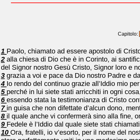
Capitolo:
1
Paolo, chiamato ad essere apostolo di Cristo 
2
alla chiesa di Dio che è in Corinto, ai santifi
del Signor nostro Gesù Cristo, Signor loro e no
3
grazia a voi e pace da Dio nostro Padre e da
4
Io rendo del continuo grazie all’Iddio mio per
5
perché in lui siete stati arricchiti in ogni co
6
essendo stata la testimonianza di Cristo conf
7
in guisa che non difettate d’alcun dono, men
8
il quale anche vi confermerà sino alla fine, o
9
Fedele è l’Iddio dal quale siete stati chiama
10
Ora, fratelli, io v’esorto, per il nome del n