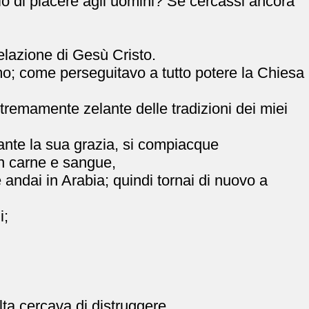
 io di piacere agli uomini? Se cercassi ancora
elazione di Gesù Cristo.
smo; come perseguitavo a tutto potere la Chiesa
tremamente zelante delle tradizioni dei miei
nte la sua grazia, si compiacque
con carne e sangue,
andai in Arabia; quindi tornai di nuovo a
i;
lta cercava di distruggere.