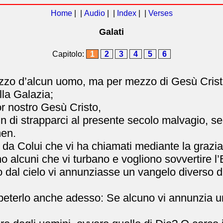
Home
| |
Audio
| |
Index
| |
Verses
Galati
Capitolo:
1
2
3
4
5
6
zo d’alcun uomo, ma per mezzo di Gesù Cristo e
lla Galazia;
r nostro Gesù Cristo,
fin di strapparci al presente secolo malvagio, s
men.
 da Colui che vi ha chiamati mediante la grazia 
no alcuni che vi turbano e vogliono sovvertire l’
al cielo vi annunziasse un vangelo diverso da
ipeterlo anche adesso: Se alcuno vi annunzia u