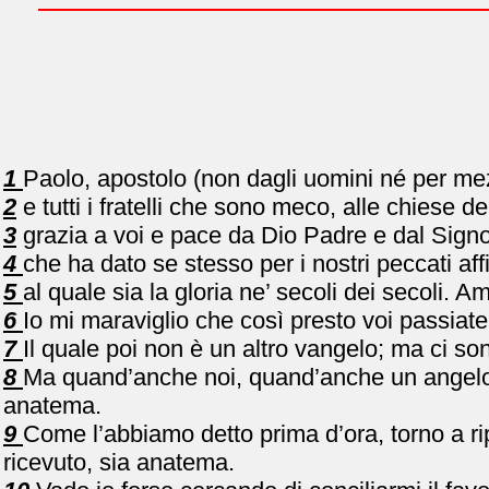
1
Paolo, apostolo (non dagli uomini né per mez
2
e tutti i fratelli che sono meco, alle chiese de
3
grazia a voi e pace da Dio Padre e dal Signo
4
che ha dato se stesso per i nostri peccati af
5
al quale sia la gloria ne’ secoli dei secoli. A
6
Io mi maraviglio che così presto voi passiate
7
Il quale poi non è un altro vangelo; ma ci so
8
Ma quand’anche noi, quand’anche un angelo d
anatema.
9
Come l’abbiamo detto prima d’ora, torno a r
ricevuto, sia anatema.