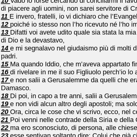
10
Vado io forse cercando di conciliarmi il fav
di piacere agli uomini, non sarei servitore di Cr
11
E invero, fratelli, io vi dichiaro che l’Eva
12
poiché io stesso non l’ho ricevuto né l’ho 
13
Difatti voi avete udito quale sia stata la 
di Dio e la devastavo,
14
e mi segnalavo nel giudaismo più di molti d
padri.
15
Ma quando Iddio, che m’aveva appartato fi
16
di rivelare in me il suo Figliuolo perch’io l
17
e non salii a Gerusalemme da quelli che era
Damasco.
18
Di poi, in capo a tre anni, salii a Gerusalemm
19
e non vidi alcun altro degli apostoli; ma sol
20
Ora, circa le cose che vi scrivo, ecco, nel 
21
Poi venni nelle contrade della Siria e della C
22
ma ero sconosciuto, di persona, alle chiese
23
esse sentivan soltanto dire: Colui che già c