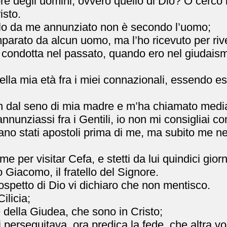
ore degli uomini, ovvero quello di Dio? O cerco
isto.
ngelo da me annunziato non è secondo l’uomo;
imparato da alcun uomo, ma l’ho ricevuto per riv
mia condotta nel passato, quando ero nel giudai
ella mia età fra i miei connazionali, essendo es
n dal seno di mia madre e m’ha chiamato media
o annunziassi fra i Gentili, io non mi consigliai 
no stati apostoli prima di me, ma subito me ne 
e per visitar Cefa, e stetti da lui quindici giorn
o Giacomo, il fratello del Signore.
cospetto di Dio vi dichiaro che non mentisco.
ilicia;
 della Giudea, che sono in Cristo;
i perseguitava, ora predica la fede, che altra vo