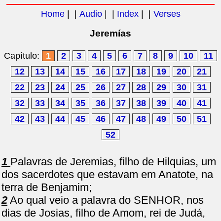
Home
| |
Audio
| |
Index
| |
Verses
Jeremías
Capítulo:
1
2
3
4
5
6
7
8
9
10
11
12
13
14
15
16
17
18
19
20
21
22
23
24
25
26
27
28
29
30
31
32
33
34
35
36
37
38
39
40
41
42
43
44
45
46
47
48
49
50
51
52
1
Palavras de Jeremias, filho de Hilquias, um
dos sacerdotes que estavam em Anatote, na
terra de Benjamim;
2
Ao qual veio a palavra do SENHOR, nos
dias de Josias, filho de Amom, rei de Judá,