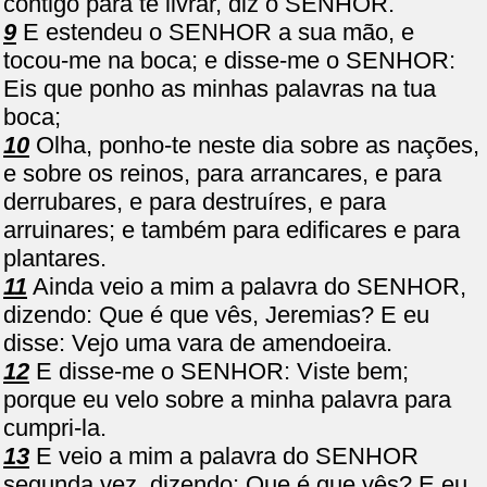
contigo para te livrar, diz o SENHOR.
9
E estendeu o SENHOR a sua mão, e
tocou-me na boca; e disse-me o SENHOR:
Eis que ponho as minhas palavras na tua
boca;
10
Olha, ponho-te neste dia sobre as nações,
e sobre os reinos, para arrancares, e para
derrubares, e para destruíres, e para
arruinares; e também para edificares e para
plantares.
11
Ainda veio a mim a palavra do SENHOR,
dizendo: Que é que vês, Jeremias? E eu
disse: Vejo uma vara de amendoeira.
12
E disse-me o SENHOR: Viste bem;
porque eu velo sobre a minha palavra para
cumpri-la.
13
E veio a mim a palavra do SENHOR
segunda vez, dizendo: Que é que vês? E eu