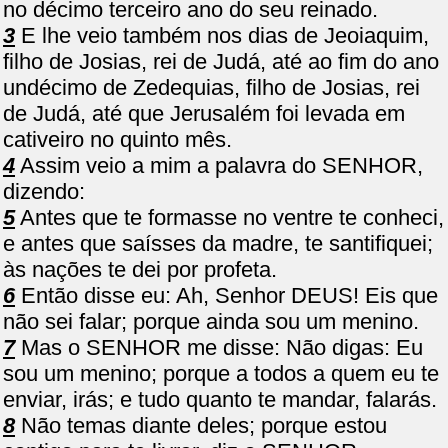
no décimo terceiro ano do seu reinado.
3
E lhe veio também nos dias de Jeoiaquim,
filho de Josias, rei de Judá, até ao fim do ano
undécimo de Zedequias, filho de Josias, rei
de Judá, até que Jerusalém foi levada em
cativeiro no quinto mês.
4
Assim veio a mim a palavra do SENHOR,
dizendo:
5
Antes que te formasse no ventre te conheci,
e antes que saísses da madre, te santifiquei;
às nações te dei por profeta.
6
Então disse eu: Ah, Senhor DEUS! Eis que
não sei falar; porque ainda sou um menino.
7
Mas o SENHOR me disse: Não digas: Eu
sou um menino; porque a todos a quem eu te
enviar, irás; e tudo quanto te mandar, falarás.
8
Não temas diante deles; porque estou