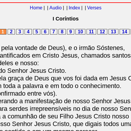
Home
| |
Audio
| |
Index
| |
Verses
I Coríntios
1
2
3
4
5
6
7
8
9
10
11
12
13
14
pela vontade de Deus), e o irmão Sóstenes,
santificados em Cristo Jesus, chamados santo
eles e nosso:
do Senhor Jesus Cristo.
a graça de Deus que vos foi dada em Jesus C
m toda a palavra e em todo o conhecimento.
nfirmado entre vós).
rando a manifestação de nosso Senhor Jesus 
ra serdes irrepreensíveis no dia de nosso Sen
a a comunhão de seu Filho Jesus Cristo nosso
so Senhor Jesus Cristo, que digais todos um