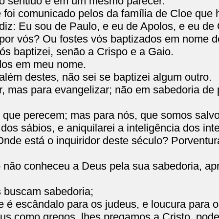
o sentido e em um mesmo parecer.
foi comunicado pelos da família de Cloe que 
iz: Eu sou de Paulo, e eu de Apolos, e eu de C
o por vós? Ou fostes vós baptizados em nome 
 baptizei, senão a Crispo e a Gaio.
ados em meu nome.
além destes, não sei se baptizei algum outro.
, mas para evangelizar; não em sabedoria de p
s que perecem; mas para nós, que somos salvo
os sábios, e aniquilarei a inteligência dos inte
nde está o inquiridor deste século? Porventur
não conheceu a Deus pela sua sabedoria, apro
s buscam sabedoria;
 é escândalo para os judeus, e loucura para o
us como gregos, lhes pregamos a Cristo, pode