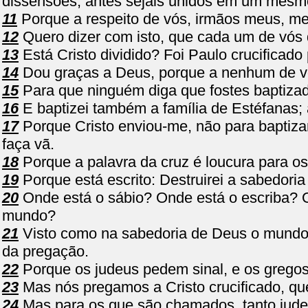
dissensões; antes sejais unidos em um mesm
11
Porque a respeito de vós, irmãos meus, me 
12
Quero dizer com isto, que cada um de vós d
13
Está Cristo dividido? Foi Paulo crucificad
14
Dou graças a Deus, porque a nenhum de vós
15
Para que ninguém diga que fostes baptiz
16
E baptizei também a família de Estéfanas; 
17
Porque Cristo enviou-me, não para baptizar
faça vã.
18
Porque a palavra da cruz é loucura para o
19
Porque está escrito: Destruirei a sabedoria d
20
Onde está o sábio? Onde está o escriba? O
mundo?
21
Visto como na sabedoria de Deus o mundo 
da pregação.
22
Porque os judeus pedem sinal, e os grego
23
Mas nós pregamos a Cristo crucificado, que
24
Mas para os que são chamados, tanto jude