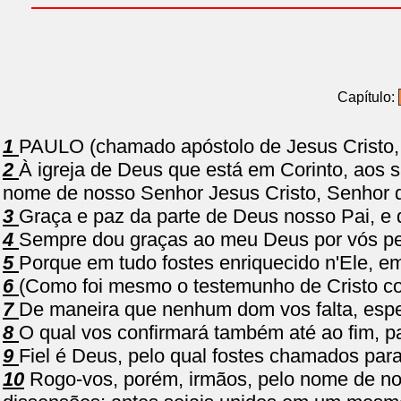
Capítulo:
1
PAULO (chamado apóstolo de Jesus Cristo, 
2
À igreja de Deus que está em Corinto, aos 
nome de nosso Senhor Jesus Cristo, Senhor d
3
Graça e paz da parte de Deus nosso Pai, e 
4
Sempre dou graças ao meu Deus por vós pel
5
Porque em tudo fostes enriquecido n'Ele, e
6
(Como foi mesmo o testemunho de Cristo co
7
De maneira que nenhum dom vos falta, espe
8
O qual vos confirmará também até ao fim, pa
9
Fiel é Deus, pelo qual fostes chamados par
10
Rogo-vos, porém, irmãos, pelo nome de nos