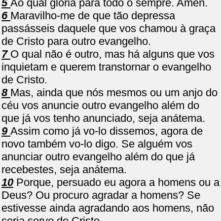
5
Ao qual glória para todo o sempre. Amen.
6
Maravilho-me de que tão depressa
passásseis daquele que vos chamou à graça
de Cristo para outro evangelho.
7
O qual não é outro, mas há alguns que vos
inquietam e querem transtornar o evangelho
de Cristo.
8
Mas, ainda que nós mesmos ou um anjo do
céu vos anuncie outro evangelho além do
que já vos tenho anunciado, seja anátema.
9
Assim como já vo-lo dissemos, agora de
novo também vo-lo digo. Se alguém vos
anunciar outro evangelho além do que já
recebestes, seja anátema.
10
Porque, persuado eu agora a homens ou a
Deus? Ou procuro agradar a homens? Se
estivesse ainda agradando aos homens, não
seria servo de Cristo.