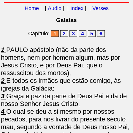
Home
| |
Audio
| |
Index
| |
Verses
Galatas
Capítulo:
1
2
3
4
5
6
1
PAULO apóstolo (não da parte dos
homens, nem por homem algum, mas por
Jesus Cristo, e por Deus Pai, que o
ressuscitou dos mortos),
2
E todos os irmãos que estão comigo, às
igrejas da Galácia:
3
Graça e paz da parte de Deus Pai e da de
nosso Senhor Jesus Cristo,
4
O qual se deu a si mesmo por nossos
pecados, para nos livrar do presente século
mau, segundo a vontade de Deus nosso Pai,