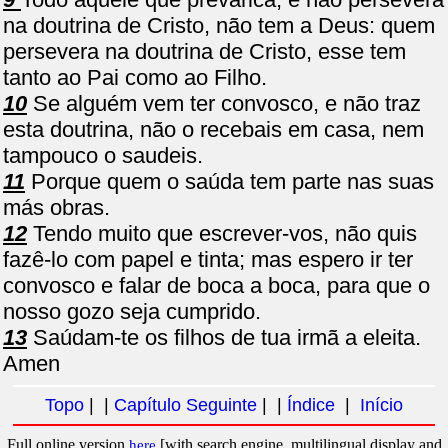
na doutrina de Cristo, não tem a Deus: quem
persevera na doutrina de Cristo, esse tem
tanto ao Pai como ao Filho.
10
Se alguém vem ter convosco, e não traz
esta doutrina, não o recebais em casa, nem
tampouco o saudeis.
11
Porque quem o saúda tem parte nas suas
más obras.
12
Tendo muito que escrever-vos, não quis
fazê-lo com papel e tinta; mas espero ir ter
convosco e falar de boca a boca, para que o
nosso gozo seja cumprido.
13
Saúdam-te os filhos de tua irmã a eleita.
Amen
Topo
| |
Capítulo Seguinte
| |
Índice
|
Início
Full online version
[with search engine, multilingual display and
here