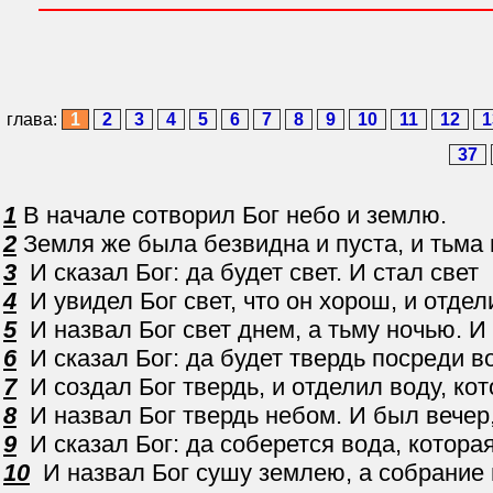
глава:
1
2
3
4
5
6
7
8
9
10
11
12
1
37
1
В начале сотворил Бог небо и землю.
2
Земля же была безвидна и пуста, и тьма 
3
И сказал Бог: да будет свет. И стал свет
4
И увидел Бог свет, что он хорош, и отдел
5
И назвал Бог свет днем, а тьму ночью. И 
6
И сказал Бог: да будет твердь посреди во
7
И создал Бог твердь, и отделил воду, кот
8
И назвал Бог твердь небом. И был вечер,
9
И сказал Бог: да соберется вода, которая
10
И назвал Бог сушу землею, а собрание в