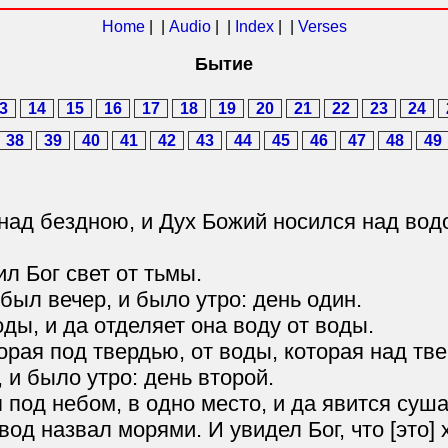
Home
| |
Audio
| |
Index
| |
Verses
Бытие
3
14
15
16
17
18
19
20
21
22
23
24
38
39
40
41
42
43
44
45
46
47
48
49
над бездною, и Дух Божий носился над вод
ил Бог свет от тьмы.
был вечер, и было утро: день один.
ды, и да отделяет она воду от воды.
орая под твердью, от воды, которая над тве
 и было утро: день второй.
 под небом, в одно место, и да явится суша.
од назвал морями. И увидел Бог, что [это] 