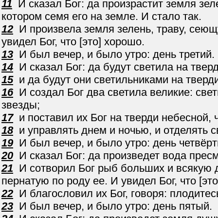
11
И сказал Бог: да произрастит земля зел
котором семя его на земле. И стало так.
12
И произвела земля зелень, траву, сеющу
увидел Бог, что [это] хорошо.
13
И был вечер, и было утро: день третий.
14
И сказал Бог: да будут светила на тверд
15
и да будут они светильниками на тверди
16
И создал Бог два светила великие: свет
звезды;
17
и поставил их Бог на тверди небесной, 
18
и управлять днем и ночью, и отделять св
19
И был вечер, и было утро: день четвёрт
20
И сказал Бог: да произведет вода прес
21
И сотворил Бог рыб больших и всякую д
пернатую по роду ее. И увидел Бог, что [эт
22
И благословил их Бог, говоря: плодитес
23
И был вечер, и было утро: день пятый.