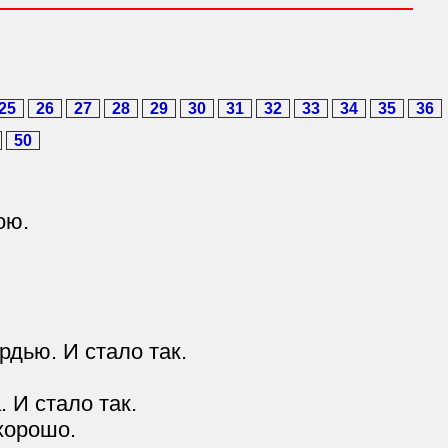
25
26
27
28
29
30
31
32
33
34
35
36
50
ою.
рдью. И стало так.
 И стало так.
хорошо.