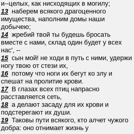
и--целых, как нисходящих в могилу;
13
наберем всякого драгоценного
имущества, наполним домы наши
добычею;
14
жребий твой ты будешь бросать
вместе с нами, склад один будет у всех
нас', --
15
сын мой! не ходи в путь с ними, удержи
ногу твою от стези их,
16
потому что ноги их бегут ко злу и
спешат на пролитие крови.
17
В глазах всех птиц напрасно
расставляется сеть,
18
а делают засаду для их крови и
подстерегают их души.
19
Таковы пути всякого, кто алчет чужого
добра: оно отнимает жизнь у