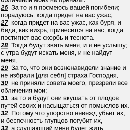
26
За то и я посмеюсь вашей погибели;
порадуюсь, когда придет на вас ужас;
27
когда придет на вас ужас, как буря, и
беда, как вихрь, принесется на вас; когда
постигнет вас скорбь и теснота.
28
Тогда будут звать меня, и я не услышу;
с утра будут искать меня, и не найдут
меня.
29
За то, что они возненавидели знание и
не избрали [для себя] страха Господня,
30
не приняли совета моего, презрели все
обличения мои;
31
за то и будут они вкушать от плодов
путей своих и насыщаться от помыслов их.
32
Потому что упорство невежд убьет их,
и беспечность глупцов погубит их,
33
а слушающий меня будет жить