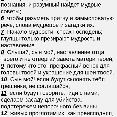
познания, и разумный найдет мудрые
советы;
6
чтобы разуметь притчу и замысловатую
речь, слова мудрецов и загадки их.
7
Начало мудрости--страх Господень;
глупцы только презирают мудрость и
наставление.
8
Слушай, сын мой, наставление отца
твоего и не отвергай завета матери твоей,
9
потому что это--прекрасный венок для
головы твоей и украшение для шеи твоей.
10
Сын мой! если будут склонять тебя
грешники, не соглашайся;
11
если будут говорить: `иди с нами,
сделаем засаду для убийства,
подстережем непорочного без вины,
12
живых проглотим их, как преисподняя,