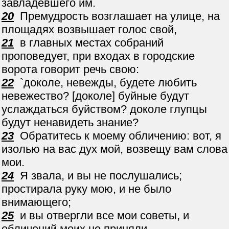
завладевшего им.
20
Премудрость возглашает на улице, на
площадях возвышает голос свой,
21
в главных местах собраний
проповедует, при входах в городские
ворота говорит речь свою:
22
`доколе, невежды, будете любить
невежество? [доколе] буйные будут
услаждаться буйством? доколе глупцы
будут ненавидеть знание?
23
Обратитесь к моему обличению: вот, я
изолью на вас дух мой, возвещу вам слова
мои.
24
Я звала, и вы не послушались;
простирала руку мою, и не было
внимающего;
25
и вы отвергли все мои советы, и
обличений моих не приняли.