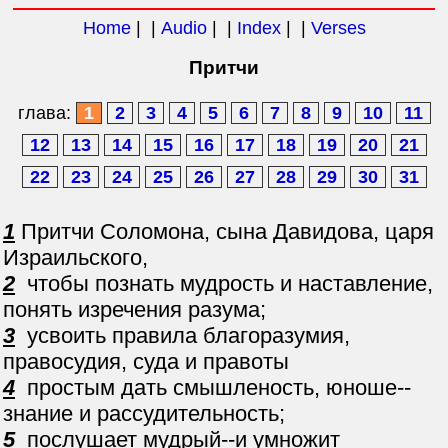
Home
| |
Audio
| |
Index
| |
Verses
Притчи
глава:
1
2
3
4
5
6
7
8
9
10
11
12
13
14
15
16
17
18
19
20
21
22
23
24
25
26
27
28
29
30
31
1
Притчи Соломона, сына Давидова, царя
Израильского,
2
чтобы познать мудрость и наставление,
понять изречения разума;
3
усвоить правила благоразумия,
правосудия, суда и правоты
4
простым дать смышленость, юноше--
знание и рассудительность;
5
послушает мудрый--и умножит