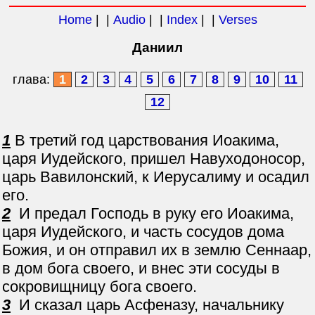
Home
| |
Audio
| |
Index
| |
Verses
Даниил
глава:
1
2
3
4
5
6
7
8
9
10
11
12
1
В третий год царствования Иоакима,
царя Иудейского, пришел Навуходоносор,
царь Вавилонский, к Иерусалиму и осадил
его.
2
И предал Господь в руку его Иоакима,
царя Иудейского, и часть сосудов дома
Божия, и он отправил их в землю Сеннаар,
в дом бога своего, и внес эти сосуды в
сокровищницу бога своего.
3
И сказал царь Асфеназу, начальнику