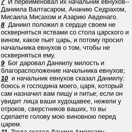
7
И переименовал их начальник евнухов--
Даниила Валтасаром, Ананию Седрахом,
Мисаила Мисахом и Азарию Авденаго.
8
Даниил положил в сердце своем не
оскверняться яствами со стола царского и
вином, какое пьет царь, и потому просил
начальника евнухов о том, чтобы не
оскверняться ему.
9
Бог даровал Даниилу милость и
благорасположение начальника евнухов;
10
и начальник евнухов сказал Даниилу:
боюсь я господина моего, царя, который
сам назначил вам пищу и питье; если он
увидит лица ваши худощавее, нежели у
отроков, сверстников ваших, то вы
сделаете голову мою виновною перед
царем.
11
Тогда сказал Даниил Амелсару,