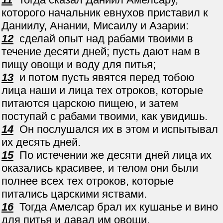
которого начальник евнухов приставил к
Даниилу, Анании, Мисаилу и Азарии:
12
сделай опыт над рабами твоими в
течение десяти дней; пусть дают нам в
пищу овощи и воду для питья;
13
и потом пусть явятся перед тобою
лица наши и лица тех отроков, которые
питаются царскою пищею, и затем
поступай с рабами твоими, как увидишь.
14
Он послушался их в этом и испытывал
их десять дней.
15
По истечении же десяти дней лица их
оказались красивее, и телом они были
полнее всех тех отроков, которые
питались царскими яствами.
16
Тогда Амелсар брал их кушанье и вино
для питья и давал им овощи.