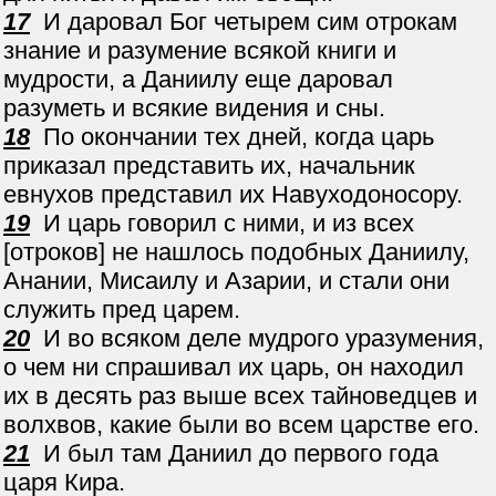
17
И даровал Бог четырем сим отрокам
знание и разумение всякой книги и
мудрости, а Даниилу еще даровал
разуметь и всякие видения и сны.
18
По окончании тех дней, когда царь
приказал представить их, начальник
евнухов представил их Навуходоносору.
19
И царь говорил с ними, и из всех
[отроков] не нашлось подобных Даниилу,
Анании, Мисаилу и Азарии, и стали они
служить пред царем.
20
И во всяком деле мудрого уразумения,
о чем ни спрашивал их царь, он находил
их в десять раз выше всех тайноведцев и
волхвов, какие были во всем царстве его.
21
И был там Даниил до первого года
царя Кира.