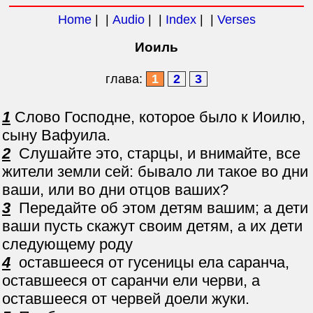
Home
| |
Audio
| |
Index
| |
Verses
Иоиль
глава:
1
2
3
1
Слово Господне, которое было к Иоилю,
сыну Вафуила.
2
Слушайте это, старцы, и внимайте, все
жители земли сей: бывало ли такое во дни
ваши, или во дни отцов ваших?
3
Передайте об этом детям вашим; а дети
ваши пусть скажут своим детям, а их дети
следующему роду
4
оставшееся от гусеницы ела саранча,
оставшееся от саранчи ели черви, а
оставшееся от червей доели жуки.