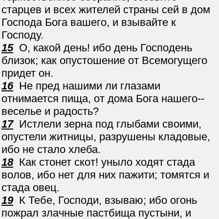
старцев и всех жителей страны сей в дом
Господа Бога вашего, и взывайте к
Господу.
15
О, какой день! ибо день Господень
близок; как опустошение от Всемогущего
придет он.
16
Не пред нашими ли глазами
отнимается пища, от дома Бога нашего--
веселье и радость?
17
Истлели зерна под глыбами своими,
опустели житницы, разрушены кладовые,
ибо не стало хлеба.
18
Как стонет скот! уныло ходят стада
волов, ибо нет для них пажити; томятся и
стада овец.
19
К Тебе, Господи, взываю; ибо огонь
пожрал злачные пастбища пустыни, и