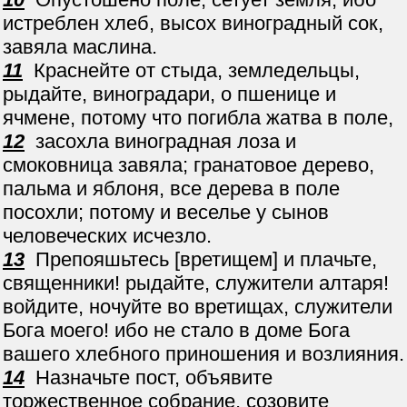
истреблен хлеб, высох виноградный сок,
завяла маслина.
11
Краснейте от стыда, земледельцы,
рыдайте, виноградари, о пшенице и
ячмене, потому что погибла жатва в поле,
12
засохла виноградная лоза и
смоковница завяла; гранатовое дерево,
пальма и яблоня, все дерева в поле
посохли; потому и веселье у сынов
человеческих исчезло.
13
Препояшьтесь [вретищем] и плачьте,
священники! рыдайте, служители алтаря!
войдите, ночуйте во вретищах, служители
Бога моего! ибо не стало в доме Бога
вашего хлебного приношения и возлияния.
14
Назначьте пост, объявите
торжественное собрание, созовите