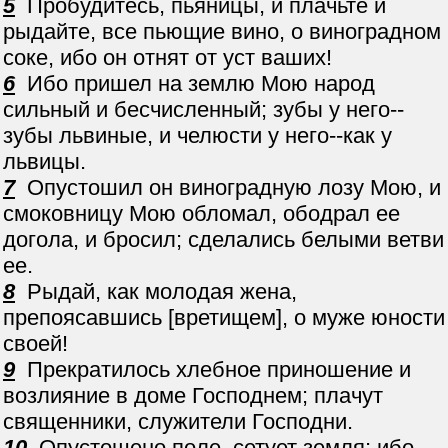
5
Пробудитесь, пьяницы, и плачьте и
рыдайте, все пьющие вино, о виноградном
соке, ибо он отнят от уст ваших!
6
Ибо пришел на землю Мою народ
сильный и бесчисленный; зубы у него--
зубы львиные, и челюсти у него--как у
львицы.
7
Опустошил он виноградную лозу Мою, и
смоковницу Мою обломал, ободрал ее
догола, и бросил; сделались белыми ветви
ее.
8
Рыдай, как молодая жена,
препоясавшись [вретищем], о муже юности
своей!
9
Прекратилось хлебное приношение и
возлияние в доме Господнем; плачут
священники, служители Господни.
10
Опустошено поле, сетует земля; ибо