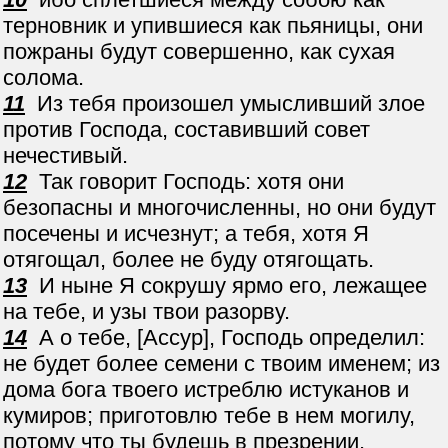
терновник и упившиеся как пьяницы, они
пожраны будут совершенно, как сухая
солома.
11
Из тебя произошел умысливший злое
против Господа, составивший совет
нечестивый.
12
Так говорит Господь: хотя они
безопасны и многочисленны, но они будут
посечены и исчезнут; а тебя, хотя Я
отягощал, более не буду отягощать.
13
И ныне Я сокрушу ярмо его, лежащее
на тебе, и узы твои разорву.
14
А о тебе, [Ассур], Господь определил:
не будет более семени с твоим именем; из
дома бога твоего истреблю истуканов и
кумиров; приготовлю тебе в нем могилу,
потому что ты будешь в презрении.