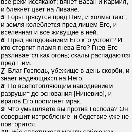
все реки иссякают; вянет Васан и Кармил,
и блекнет цвет на Ливане.
5
Горы трясутся пред Ним, и холмы тают,
и земля колеблется пред лицем Его, и
вселенная и все живущие в ней.
6
Пред негодованием Его кто устоит? И
кто стерпит пламя гнева Его? Гнев Его
разливается как огонь; скалы распадаются
пред Ним.
7
Благ Господь, убежище в день скорби, и
знает надеющихся на Него.
8
Но всепотопляющим наводнением
разрушит до основания [Ниневию], и
врагов Его постигнет мрак.
9
Что умышляете вы против Господа? Он
совершит истребление, и бедствие уже не
повторится,
10
ибо сплетшиеся между собою как