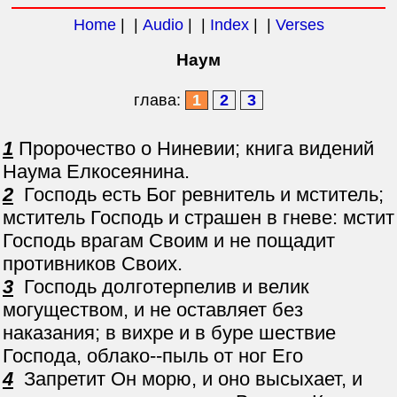
Home
| |
Audio
| |
Index
| |
Verses
Наум
глава:
1
2
3
1
Пророчество о Ниневии; книга видений
Наума Елкосеянина.
2
Господь есть Бог ревнитель и мститель;
мститель Господь и страшен в гневе: мстит
Господь врагам Своим и не пощадит
противников Своих.
3
Господь долготерпелив и велик
могуществом, и не оставляет без
наказания; в вихре и в буре шествие
Господа, облако--пыль от ног Его
4
Запретит Он морю, и оно высыхает, и