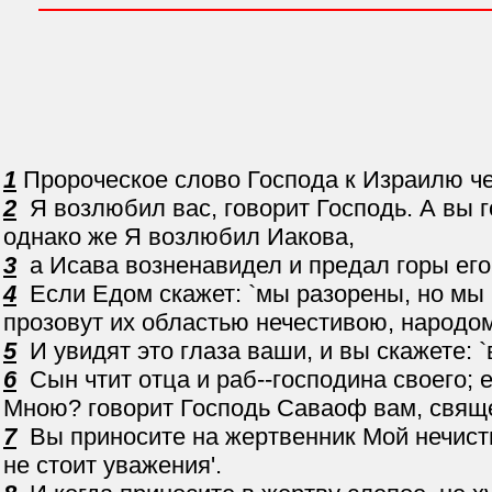
1
Пророческое слово Господа к Израилю ч
2
Я возлюбил вас, говорит Господь. А вы го
однако же Я возлюбил Иакова,
3
а Исава возненавидел и предал горы его
4
Если Едом скажет: `мы разорены, но мы в
прозовут их областью нечестивою, народом
5
И увидят это глаза ваши, и вы скажете: 
6
Сын чтит отца и раб--господина своего; е
Мною? говорит Господь Саваоф вам, свяще
7
Вы приносите на жертвенник Мой нечистый
не стоит уважения'.