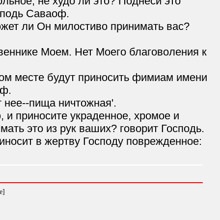
ольное, не худо ли это? Поднеси это
сподь Саваоф.
может ли Он милостиво принимать вас?
веннике Моем. Нет Моего благоволения к
ком месте будут приносить фимиам имени
оф.
т нее--пища ничтожная'.
, и приносите украденное, хромое и
мать это из рук ваших? говорит Господь.
риносит в жертву Господу поврежденное:
e]