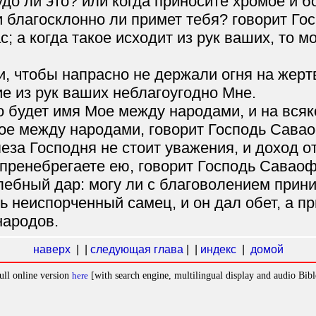
до ли это? или когда приносите хромое и б
и благосклонно ли примет тебя? говорит Го
; а когда такое исходит из рук ваших, то 
и, чтобы напрасно не держали огня на жерт
е из рук ваших неблагоугодно Мне.
о будет имя Мое между народами, и на вся
Мое между народами, говорит Господь Сава
пеза Господня не стоит уважения, и доход о
и пренебрегаете ею, говорит Господь Саваоф
лебный дар: могу ли с благоволением прини
ь неиспорченный самец, и он дал обет, а п
народов.
наверх
| |
следующая глава
| |
индекс
|
домой
ull online version
here
[with search engine, multilingual display and audio Bibl