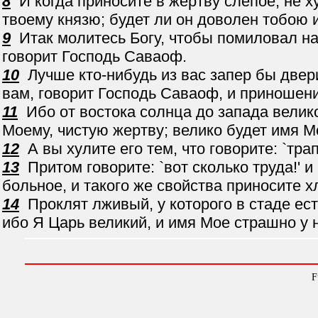
8
И когда приносите в жертву слепое, не ху
твоему князю; будет ли он доволен тобою 
9
Итак молитесь Богу, чтобы помиловал нас
говорит Господь Саваоф.
10
Лучше кто-нибудь из вас запер бы двер
вам, говорит Господь Саваоф, и приношени
11
Ибо от востока солнца до запада велик
Моему, чистую жертву; велико будет имя 
12
А вы хулите его тем, что говорите: `тра
13
Притом говорите: `вот сколько труда!' 
больное, и такого же свойства приносите х
14
Проклят лживый, у которого в стаде ест
ибо Я Царь великий, и имя Мое страшно у 
F