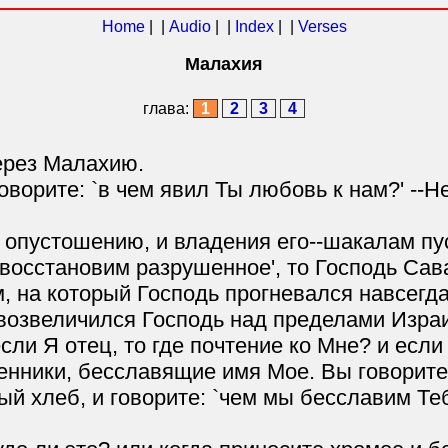
Home
| |
Audio
| |
Index
| |
Verses
Малахия
глава:
1
2
3
4
ерез Малахию.
ворите: `в чем явил Ты любовь к нам?' --Н
 опустошению, и владения его--шакалам п
осстановим разрушенное', то Господь Савао
, на который Господь прогневался навсегда
`возвеличился Господь над пределами Израи
сли Я отец, то где почтение ко Мне? и если
нники, бесславящие имя Мое. Вы говорите:
 хлеб, и говорите: `чем мы бесславим Тебя?