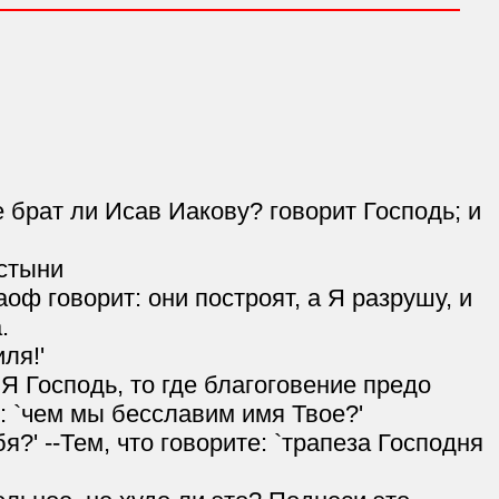
е брат ли Исав Иакову? говорит Господь; и
устыни
ф говорит: они построят, а Я разрушу, и
.
ля!'
 Я Господь, то где благоговение предо
 `чем мы бесславим имя Твое?'
' --Тем, что говорите: `трапеза Господня