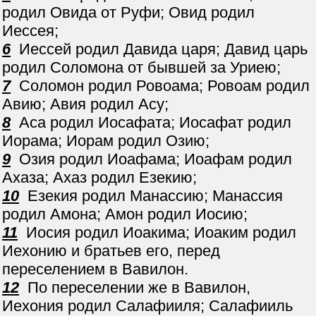
родил Овида от Руфи; Овид родил
Иессея;
6
Иессей родил Давида царя; Давид царь
родил Соломона от бывшей за Уриею;
7
Соломон родил Ровоама; Ровоам родил
Авию; Авия родил Асу;
8
Аса родил Иосафата; Иосафат родил
Иорама; Иорам родил Озию;
9
Озия родил Иоафама; Иоафам родил
Ахаза; Ахаз родил Езекию;
10
Езекия родил Манассию; Манассия
родил Амона; Амон родил Иосию;
11
Иосия родил Иоакима; Иоаким родил
Иехонию и братьев его, перед
переселением в Вавилон.
12
По переселении же в Вавилон,
Иехония родил Салафииля; Салафииль