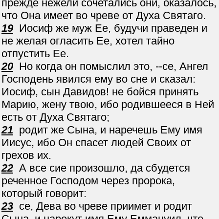
прежде нежели сочетались они, оказалось,
что Она имеет во чреве от Духа Святаго.
19
Иосиф же муж Ее, будучи праведен и
не желая огласить Ее, хотел тайно
отпустить Ее.
20
Но когда он помыслил это, --се, Ангел
Господень явился ему во сне и сказал:
Иосиф, сын Давидов! не бойся принять
Марию, жену твою, ибо родившееся в Ней
есть от Духа Святаго;
21
родит же Сына, и наречешь Ему имя
Иисус, ибо Он спасет людей Своих от
грехов их.
22
А все сие произошло, да сбудется
реченное Господом через пророка,
который говорит:
23
се, Дева во чреве приимет и родит
Сына, и нарекут имя Ему Еммануил, что