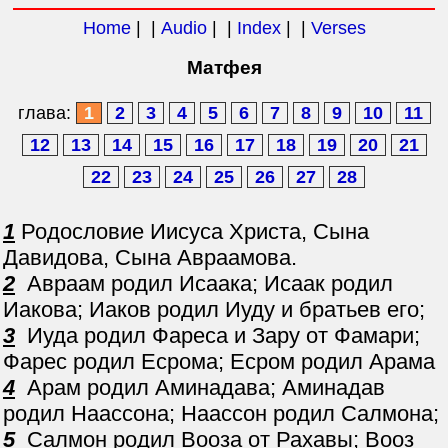
Home
| |
Audio
| |
Index
| |
Verses
Матфея
глава:
1
2
3
4
5
6
7
8
9
10
11
12
13
14
15
16
17
18
19
20
21
22
23
24
25
26
27
28
1
Родословие Иисуса Христа, Сына
Давидова, Сына Авраамова.
2
Авраам родил Исаака; Исаак родил
Иакова; Иаков родил Иуду и братьев его;
3
Иуда родил Фареса и Зару от Фамари;
Фарес родил Есрома; Есром родил Арама
4
Арам родил Аминадава; Аминадав
родил Наассона; Наассон родил Салмона;
5
Салмон родил Вооза от Рахавы; Вооз