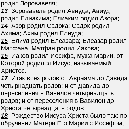
родил Зоровавеля;
13
Зоровавель родил Авиуда; Авиуд
родил Елиакима; Елиаким родил Азора;
14
Азор родил Садока; Садок родил
Ахима; Ахим родил Елиуда;
15
Елиуд родил Елеазара; Елеазар родил
Матфана; Матфан родил Иакова;
16
Иаков родил Иосифа, мужа Марии, от
Которой родился Иисус, называемый
Христос.
17
Итак всех родов от Авраама до Давида
четырнадцать родов; и от Давида до
переселения в Вавилон четырнадцать
родов; и от переселения в Вавилон до
Христа четырнадцать родов.
18
Рождество Иисуса Христа было так: по
обручении Матери Его Марии с Иосифом,