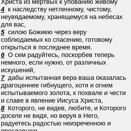
Христа из мертвых к упованию живому
4
к наследству нетленному, чистому,
неувядаемому, хранящемуся на небесах
для вас,
5
силою Божиею через веру
соблюдаемых ко спасению, готовому
открыться в последнее время.
6
О сем радуйтесь, поскорбев теперь
немного, если нужно, от различных
искушений,
7
дабы испытанная вера ваша оказалась
драгоценнее гибнущего, хотя и огнем
испытываемого золота, к похвале и чести
и славе в явление Иисуса Христа,
8
Которого, не видев, любите, и Которого
доселе не видя, но веруя в Него,
радуетесь радостью неизреченною и
преславною,