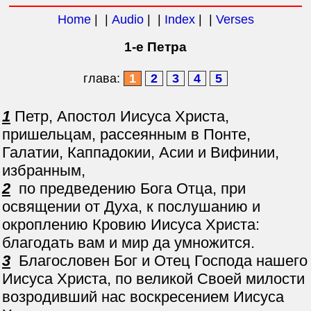
Home
| |
Audio
| |
Index
| |
Verses
1-e Петра
глава:
1
2
3
4
5
1
Петр, Апостол Иисуса Христа,
пришельцам, рассеянным в Понте,
Галатии, Каппадокии, Асии и Вифинии,
избранным,
2
по предведению Бога Отца, при
освящении от Духа, к послушанию и
окроплению Кровию Иисуса Христа:
благодать вам и мир да умножится.
3
Благословен Бог и Отец Господа нашего
Иисуса Христа, по великой Своей милости
возродивший нас воскресением Иисуса