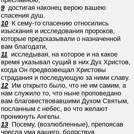
9
достигая наконец верою вашею
спасения душ.
10
К сему-то спасению относились
изыскания и исследования пророков,
которые предсказывали о назначенной
вам благодати,
11
исследывая, на которое и на какое
время указывал сущий в них Дух Христов,
когда Он предвозвещал Христовы
страдания и последующую за ними славу.
12
Им открыто было, что не им самим, а
нам служило то, что ныне проповедано
вам благовествовавшими Духом Святым,
посланным с небес, во что желают
проникнуть Ангелы.
13
Посему, (возлюбленные), препоясав
чресла ума вашего, бодрствуя,