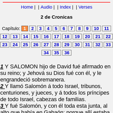
Home
| |
Audio
| |
Index
| |
Verses
2 de Cronicas
Capítulo:
1
2
3
4
5
6
7
8
9
10
11
12
13
14
15
16
17
18
19
20
21
22
23
24
25
26
27
28
29
30
31
32
33
34
35
36
1
Y SALOMON hijo de David fué afirmado en
su reino; y Jehová su Dios fué con él, y le
engrandeció sobremanera.
2
Y llamó Salomón á todo Israel, tribunos,
centuriones, y jueces, y á todos los príncipes
de todo Israel, cabezas de familias.
3
Y fué Salomón, y con él toda esta junta, al
alto que había en Gabaón; porque allí estaba