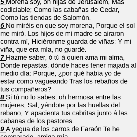
5
Morena soy, oh hijas de Jerusalem, Mas
codiciable; Como las cabañas de Cedar,
Como las tiendas de Salomón.
6
No miréis en que soy morena, Porque el sol
me miró. Los hijos de mi madre se airaron
contra mí, Hiciéronme guarda de viñas; Y mi
viña, que era mía, no guardé.
7
Hazme saber, ó tú á quien ama mi alma,
Dónde repastas, dónde haces tener majada al
medio día: Porque, ¿por qué había yo de
estar como vagueando Tras los rebaños de
tus compañeros?
8
Si tú no lo sabes, oh hermosa entre las
mujeres, Sal, yéndote por las huellas del
rebaño, Y apacienta tus cabritas junto á las
cabañas de los pastores.
9
A yegua de los carros de Faraón Te he
comparado, amiga mía.