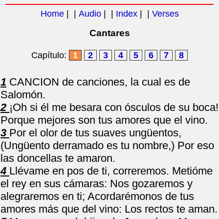
Home
| |
Audio
| |
Index
| |
Verses
Cantares
Capítulo:
1
2
3
4
5
6
7
8
1
CANCION de canciones, la cual es de
Salomón.
2
¡Oh si él me besara con ósculos de su boca!
Porque mejores son tus amores que el vino.
3
Por el olor de tus suaves ungüentos,
(Ungüento derramado es tu nombre,) Por eso
las doncellas te amaron.
4
Llévame en pos de ti, correremos. Metióme
el rey en sus cámaras: Nos gozaremos y
alegraremos en ti; Acordarémonos de tus
amores más que del vino: Los rectos te aman.