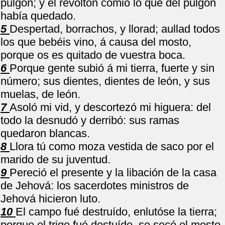
pulgón; y el revoltón comió lo que del pulgón
había quedado.
5
Despertad, borrachos, y llorad; aullad todos
los que bebéis vino, á causa del mosto,
porque os es quitado de vuestra boca.
6
Porque gente subió á mi tierra, fuerte y sin
número; sus dientes, dientes de león, y sus
muelas, de león.
7
Asoló mi vid, y descortezó mi higuera: del
todo la desnudó y derribó: sus ramas
quedaron blancas.
8
Llora tú como moza vestida de saco por el
marido de su juventud.
9
Pereció el presente y la libación de la casa
de Jehová: los sacerdotes ministros de
Jehová hicieron luto.
10
El campo fué destruído, enlutóse la tierra;
porque el trigo fué destuído, se secó el mosto,