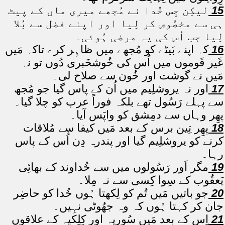
15
لیکِن جِس خُدا نے مُجھے میری ماں کے پیٹ
ہی سے مخصُوص کر لِیا اور اپنے فضل سے بُلا
لِیا جب اُس کی یہ مرضی ہُوئی۔
16
کہ اپنے بَیٹے کو مُجھے میں ظاہِر کرے تاکہ مَیں
غَیر قَوموں میں اُس کی خُوشخَبری دُوں تو نہ
مَیں نے گوشت اور خُون سے صلاح لی۔
17
اور نہ یروشلِیم میں اُن کے پاس گیا جو مُجھ
سے پہلے رَسُول تھے بلکہ فوراً عرب کو چلا گیا۔
پھِر وہاں سے دمِشق کو واپَس آیا۔
18
پھِر تِین برس کے بعد مَیں کیفا سے مُلاقات
کرنے کو یروشلِیم گیا اور پندرہ دِن اُس کے پاس
رہا۔
19
مگر اَور رَسُولوں میں سے خُداوند کے بھائِی
یَعقُوب کے سِوا کِسی سے نہ مِلا۔
20
جو باتیں مَیں تُم کو لِکھتا ہُوں خُدا کو حاضِر
جان کر کہتا ہُوں کہ وہ جھُوٹی نہِیں۔
21
اِس کے بعد مَیں سُوریہ اور کِلِکیہ کے علاقوں