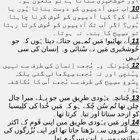
اَور خُوشخَبری سُناتا ہے تو ملعُون ہو۔
10
اب مَیں آدمِیوں کو دوست بناتا ہُوں یا
خُدا کو؟ کیا آدمِیوں کو خُوش کرنا چاہتا
ہُوں؟ اگر اَب تک آدمِیوں کو خُوش کرتا رہتا
تو مسِیح کا بندہ نہ ہوتا۔
11
اَے بھائِیو! مَیں تُمہیں جتائے دیتا ہُوں کہ جو
خُوشخَبری مَیں نے سُنائی وہ اِنسان کی سی
نہِیں۔
12
کِیُونکہ وہ مُجھے اِنسان کی طرف سے نہِیں
پہُنچی اور نہ مُجھے سِیکھائی گئی بلکہ
یِسُوع مسِیح کی طرف سے مُجھے اُس کا مُکاشفہ
ہُؤا۔
13
چُنانچہ یہُودی طرِیق میں جو پہلے میرا چال
چلن تھا تُم سُن چُکے ہو کہ مَیں خُدا کی کلِیسیا
کو ازحد ستاتا اور تباہ کرتا تھا۔
14
اور مَیں یہُودی طرِیق میں اپنی قَوم کے اکثر
ہم عُمروں سے بڑھتا جاتا تھا اور اپنے بُزُرگوں کی
رِوایَتوں میں نِہایت سرگرم تھا۔