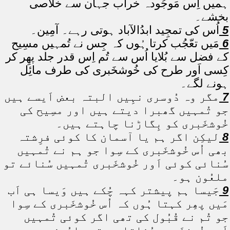
ہمیں اِس مَوجُودہ خراب جہان سے خلاصی
بخشے۔
5
اُس کی تمجِید ابدُالآباد ہوتی رہے۔ آمِین۔
6
مَیں تعّجُب کرتا ہُوں کہ جِس نے تُمہیں مسِیح
کے فضل سے بُلایا اُس سے تُم اِس قدر جلد پھِر کر
کِسی اَور طرح کی خُوشخَبری کی طرف مائِل
ہونے لگے۔
7
مگر وہ دُوسری نہِیں البتہ بعض اَیسے ہیں
جو تُمہیں گھبرا دیتے ہیں اور مسِیح کی
خُوشخَبری کو بِگاڑنا چاہتے ہیں۔
8
لیکِن اگر ہم یا آسمان کا کوئی فرِشتہ
بھی اُس خُوشخَبری کے سِوا جو ہم نے تُمہیں
سُنائی کوئی اَور خُوشخَبری تُمہیں سُنائے تو
ملعُون ہو۔
9
جَیسا ہم پیشتر کہہ چُکے ہیں وَیسا ہی اَب
مَیں پھِر کہتا ہُوں کہ اُس خُوشخَبری کے سِوا
جو تُم نے قُبُول کی تھی اگر کوئی تُمہیں