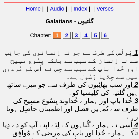
Home
| |
Audio
| |
Index
| |
Verses
Galatians - گلتیوں
Chapter:
1
2
3
4
5
6
1
پَولُس کی طرف سے جو نہ اِنسانوں کی جانِب
سے نہ اِنسان کے سبب سے بلکہ یِسُوع مسِیح
اور خُدا باپ کے سبب سے جِس نے اُس کو مُردوں
میں سے جِلایا رَسُول ہے۔
2
اور سب بھائِیوں کی طرف سے جو میرے ساتھ
ہیں گلتیہ کی کلِیسیا کو۔
3
خُدا باپ اور ہمارے خُداوند یِسُوع مسِیح کی
طرف سے تُمہیں فضل اور اِطمینان حاصِل ہوتا
رہے۔
4
اُسی نے ہمارے گُناہوں کے لِئے اپنے آپ کو دے دِیا
تاکہ ہمارے خُدا اور باپ کی مرضی کے مُوافِق