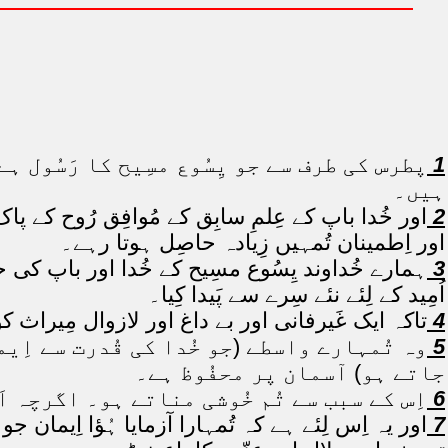
1
پطرس کی طرف سے جو یِسُوع مسِیح کا رَسُول ہے
ہیں۔
2
اور خُدا باپ کے عِلمِ سابِق کے مُوافِق رُوح کے پ
اور اِطمینان تُمہیں زِیادہ حاصِل ہوتا رہے۔
3
ہمارے خُداوند یِسُوع مسِیح کے خُدا اور باپ کی
اُمِید کے لِئے نئے سِرے سے پَیدا کِیا۔
4
تاکہ ایک غَیرفانی اور بے داغ اور لازوال مِیراث 
5
وہ تُمہارے واسطے (جو خُدا کی قُدرت سے اِیم
جاتے ہو) آسمان پر محفُوظ ہے۔
6
اِس کے سبب سے تُم خُوشی مناتے ہو۔ اگرچہ 
7
اور یہ اِس لِئے ہے کہ تُمہارا آزمایا ہُؤا اِیم