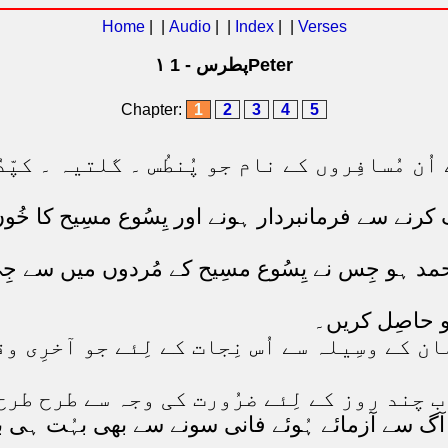
Home
| |
Audio
| |
Index
| |
Verses
۱ پطرس - 1Peter
Chapter:
1
2
3
4
5
 اُن مُسافِروں کے نام جو پُنطُس ۔ گلتیہ ۔ کپ
اک کرنے سے فرمانبردار ہونے اور یِسُوع مسِیح کا خُ
 حمد ہو جِس نے یِسُوع مسِیح کے مُردوں میں سے جِ
کو حاصِل کریں۔
ان کے وسِیلہ سے اُس نِجات کے لِئے جو آخرِی و
اَب چند روز کے لِئے ضرُورت کی وجہ سے طرح ط
ان جو آگ سے آزمائے ہُوئے فانی سونے سے بھی بہُت ہ