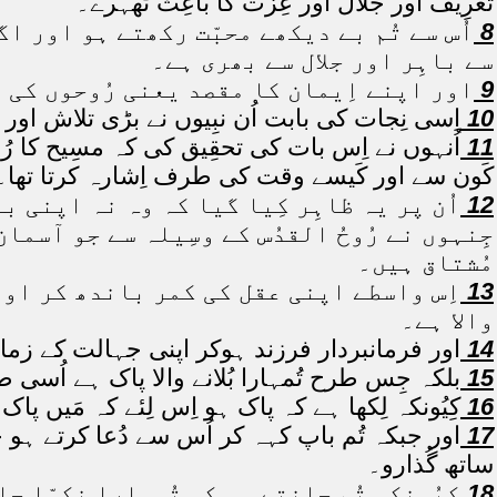
تعرِیف اور جلال اور عِزّت کا باعِث ٹھہرے۔
8
اُس سے تُم بے دیکھے محبّت رکھتے ہو اور اگر
سے باہِر اور جلال سے بھری ہے۔
9
اور اپنے اِیمان کا مقصد یعنی رُوحوں کی ن
10
اِسی نِجات کی بابت اُن نبِیوں نے بڑی تلاش اور 
11
اُنہوں نے اِس بات کی تحقِیق کی کہ مسِیح کا رُ
کَون سے اور کَیسے وقت کی طرف اِشارہ کرتا تھا۔
12
اُن پر یہ ظاہِر کِیا گیا کہ وہ نہ اپنی بل
جِنہوں نے رُوحُ القدُس کے وسِیلہ سے جو آسما
مُشتاق ہیں۔
13
اِس واسطے اپنی عقل کی کمر باندھ کر اور ہو
والا ہے۔
14
اور فرمانبردار فرزند ہوکر اپنی جہالت کے زمانہ 
15
بلکہ جِس طرح تُمہارا بُلانے والا پاک ہے اُسی 
16
کِیُونکہ لِکھا ہے کہ پاک ہو اِس لِئے کہ مَیں پاک
17
اور جبکہ تُم باپ کہہ کر اُس سے دُعا کرتے ہو 
ساتھ گُذارو۔
18
کِیُونکہ تُم جانتے ہو کہ تُمہارا نِکمّا 