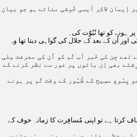
ر اِیمان لاکر اَیسی خُوشی مناتے ہو جو بیان
 ہونے کو تھا نُبُوّت کی۔
 اور اُن کے بعد کے جلال کی گواہی دیتا تھا وہ
ھے جِن کی خَبر اَب تُم کو اُن کی معرفت مِلی
رِشتے بھی اِن باتوں پر غور سے نظر کرنے کے
یِسُوع مسِیح کے ظُہُور کے وقت تُم پر ہونے
صاف کرتا ہے تو اپنی مُسافِرت کا زمانہ خوف کے
ُمہاری خلاصی فانی چِیزوں یعنی سونے چاندی