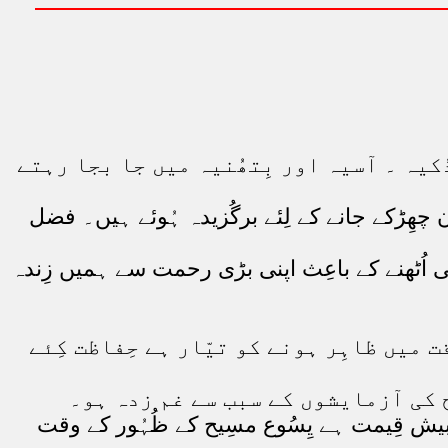
ّدُکیہ ۔ آسیہ اور بِتھُنیہ میں جا بجا رہتے
ون چھِڑکے جانے کے لِئے برگُزیدہ ہُوئے ہیں۔ فضل
ی اُٹھنے کے باعِث اپنی بڑی رحمت سے ہمیں زِندہ
قت میں ظاہِر ہونے کو تیّار ہے حِفاظت کِئے
رح کی آزمایشوں کے سبب سے غم زدہ ہو۔
ی بیش قِیمت ہے یِسُوع مسِیح کے ظُہُور کے وقت