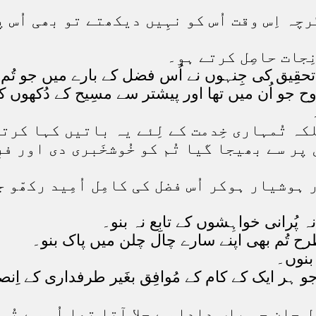
چہ اِس وقت اُس کو نہِیں دیکھتے تو بھی اُس پ
ِجات حاصِل کرتے ہو۔
تحقِیق کی جِنہوں نے اُس فضل کے بارے میں جو تُم پر
وح جو اُن میں تھا اور پیشتر سے مسِیح کے دُکھوں کی
کہ تُمہاری خِدمت کے لِئے یہ باتیں کہا کرتے ت
ن پر سے بھیجا گیا تُم کو خُوشخَبری دی اور ف
شیار ہوکر اُس فضل کی کامِل اُمِید رکھّو جو 
پُرانی خواہِشوں کے تابِع نہ بنو۔
طرح تُم بھی اپنے سارے چال چلن میں پاک بنو۔
 بنوں۔
جو ہر ایک کے کام کے مُوافِق بغَیر طرفداری کے اِن
چال چلن جو باپ دادا سے چلا آتا تھا اُس سے ت