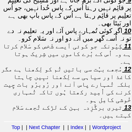
9
جو کوئی آگے بڑھ جاتا ہے اور مسِیح کی تعلِیم
پر قائِم نہِیں رہتا اُس کے پاس خُدا نہِیں، جو اُس
تعلِیم پر قائِم رہتا ہے اُس کے پاس باپ بھی ہے
اور بَیٹا بھی۔
10
اگر کوئی تُمہارے پاس آئے اور یہ تعلِیم نہ دے
تو نہ اُسے گھر میں آنے دو اور نہ سَلام کرو۔
11
کِیُونکہ جو کوئی اَیسے شَخص کو سَلام کرتا
ہے وہ اُس کے بُرے کاموں میں شِریک ہوتا
ہے۔
12
مُجھے بہُت سی باتیں تُم کو لِکھنا ہے مگر
کاغذ اور سیاہی سے لِکھنا نہِیں چاہتا
بلکہ تُمہارے پاس آنے اور رُوبرُو بات چِیت
کرنے کی اُمِید رکھتا ہُوں تاکہ تُمہاری
خُوشی کامِل ہو۔
13
تیری برگُزِدہ بہن کے لڑکے تُجھے سَلام
کہتے ہیں۔
Top
| |
Next Chapter
| |
Index
| |
Wordproject