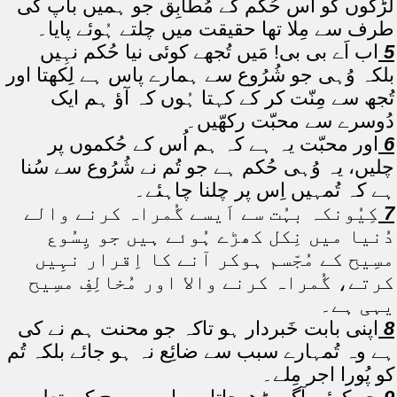
لڑکوں کو اُس حُکم کے مُطابِق جو ہمیں باپ کی
طرف سے مِلا تھا حقیقت میں چلتے ہُوئے پایا۔
5
اب اَے بی بی! مَیں تُجھے کوئی نیا حُکم نہِیں
بلکہ وُہی جو شُرُوع سے ہمارے پاس ہے لِکھتا اور
تُجھ سے مِنّت کر کے کہتا ہُوں کہ آؤ ہم ایک
دُوسرے سے محبّت رکھّیں۔
6
اور محبّت یہ ہے کہ ہم اُس کے حُکموں پر
چلیں، یہ وُہی حُکم ہے جو تُم نے شُرُوع سے سُنا
ہے کہ تُمہیں اِس پر چلنا چاہئے۔
7
کِیُونکہ بہُت سے اَیسے گُمراہ کرنے والے
دُنیا میں نِکل کھڑے ہُوئے ہیں جو یِسُوع
مسِیح کے مُجّسم ہوکر آنے کا اِقرار نہِیں
کرتے، گُمراہ کرنے والا اور مُخالِفِ مسِیح
یہی ہے۔
8
اپنی بابت خَبردار ہو تاکہ جو محنت ہم نے کی
ہے وہ تُمہارے سبب سے ضائِع نہ ہو جائے بلکہ تُم
کو پُورا اجر مِلے۔