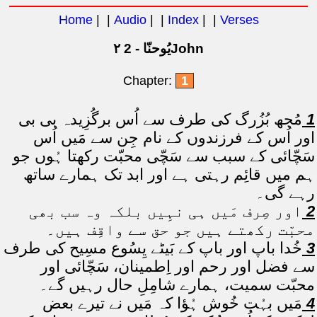
Home
| |
Audio
| |
Index
| |
Verses
۲ یُوحنّا - 2John
Chapter:
1
1
مُجھ بُزُرگ کی طرف سے اُس برگُزِیدہ بی بی
اور اُس کے فرزندوں کے نام جِن سے مَیں اُس
سَچّائی کے سبب سے سَچّی محبّت رکھتا ہُوں جو
ہم میں قائِم رہتی ہے اور ابد تک ہمارے ساتھ
رہے گی۔
2
اور صِرف مَیں ہی نہِیں بلکہ وہ سب بھی
محبّت رکھتے ہیں جو حق سے واقِف ہیں۔
3
خُدا باپ اور باپ کے بَیٹے یِسُوع مسِیح کی طرف
سے فضل اور رحم اور اِطمینان، سَچّائی اور
محبّت سمیت، ہمارے شامِلِ حال رہیں گے۔
4
مَیں بہُت خُوش ہُؤا کہ مَیں نے تیرے بعض