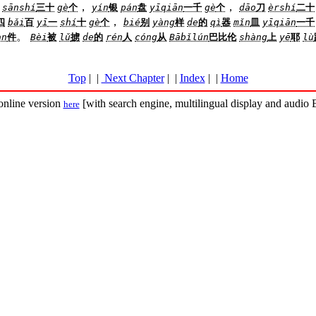
，
，
sānshí
三十
gè
个
yín
银
pán
盘
yīqiān
一千
gè
个
dāo
刀
èrshí
二十
，
四
bǎi
百
yī
一
shí
十
gè
个
bié
别
yàng
样
de
的
qì
器
mǐn
皿
yīqiān
一千
。
àn
件
Bèi
被
lǔ
掳
de
的
rén
人
cóng
从
Bābǐlún
巴比伦
shàng
上
yē
耶
lù
Top
| |
Next Chapter
| |
Index
| |
Home
online version
[with search engine, multilingual display and audio 
here