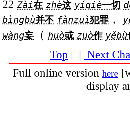
22
Zài
在
zhè
这
yíqiè
一切
d
，
bìngbù
并不
fànzuì
犯罪
y
（
wàng
妄
huò
或
zuò
作
yěbù
Top
| |
Next Cha
Full online version
[w
here
display a